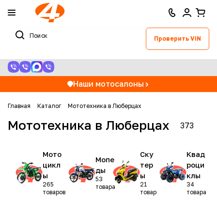
Проверить VIN
Наши мотосалоны
Главная
Каталог
Мототехника в Люберцах
Мототехника в Люберцах
373
Мото
Ску
Квад
Мопе
цикл
тер
роци
ды
ы
ы
клы
53
265
21
34
товара
товаров
товар
товара