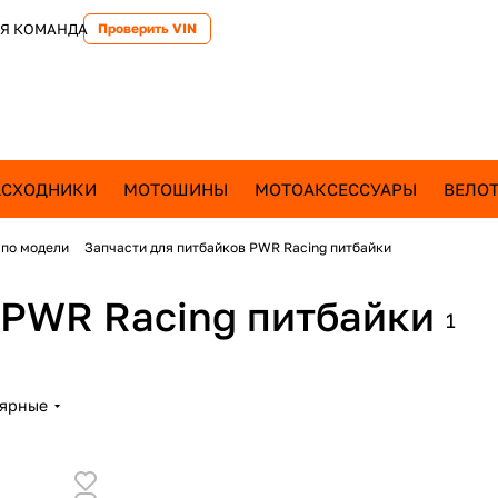
Я КОМАНДА
Проверить VIN
АСХОДНИКИ
МОТОШИНЫ
МОТОАКСЕССУАРЫ
ВЕЛОТ
 по модели
Запчасти для питбайков PWR Racing питбайки
 PWR Racing питбайки
1
лярные