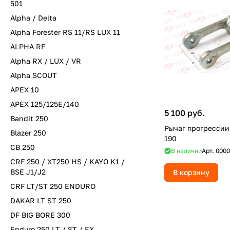
501
Alpha / Delta
Alpha Forester RS 11/RS LUX 11
ALPHA RF
Alpha RX / LUX / VR
Alpha SCOUT
APEX 10
APEX 125/125E/140
5 100 руб.
Bandit 250
Рычаг прогрессии
Blazer 250
190
CB 250
В наличии
Арт.
0000
CRF 250 / XT250 HS / KAYO K1 /
BSE J1/J2
В корзину
CRF LT/ST 250 ENDURO
DAKAR LT ST 250
DF BIG BORE 300
Enduro 250 LT / ST / EX