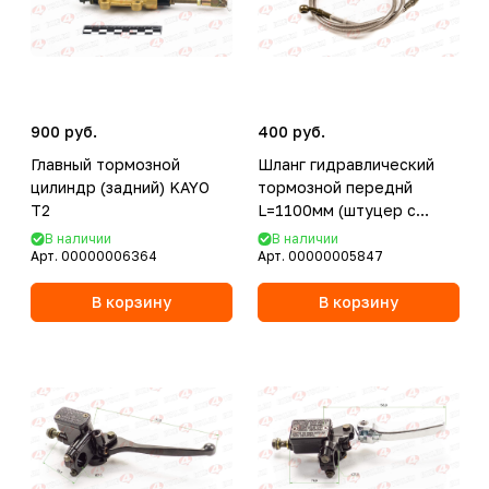
900 руб.
400 руб.
Главный тормозной
Шланг гидравлический
цилиндр (задний) KAYO
тормозной переднй
T2
L=1100мм (штуцер с
резьбой)
В наличии
В наличии
Арт.
00000006364
Арт.
00000005847
В корзину
В корзину