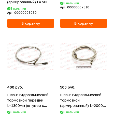
(армированный) L= 500
В наличии
d=10мм серый
Арт.
00000007810
В наличии
Арт.
00000008039
В корзину
В корзину
400 руб.
500 руб.
Шланг гидравлический
Шланг гидравлический
тормозной переднй
тормозной
L=1300мм (штуцер с
(армированный) L=2000
резьбой)
d=10мм серый
В наличии
В наличии