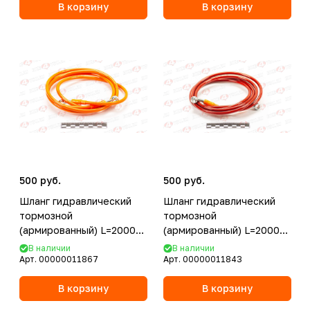
В корзину
В корзину
500 руб.
500 руб.
Шланг гидравлический
Шланг гидравлический
тормозной
тормозной
(армированный) L=2000
(армированный) L=2000
d=10мм оранжевый
d=10мм красный
В наличии
В наличии
Арт.
00000011867
Арт.
00000011843
В корзину
В корзину